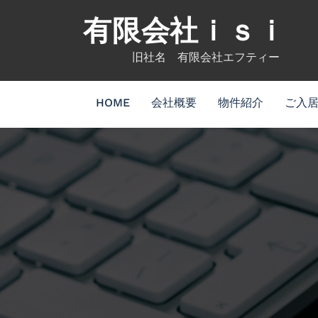
コ
有限会社ｉｓｉ
ン
テ
旧社名 有限会社エフティー
ン
ツ
へ
HOME
会社概要
物件紹介
ご入
ス
キ
ッ
プ